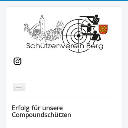
Navigation
an/aus
Home
Erfolg für unsere
Sport
Compoundschützen
Bogenkurse