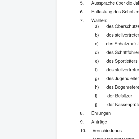
5.
Aussprache über die Ja
6.
Entlastung des Schatzm
7.
Wahlen:
a)
des Oberschütz
b)
des stellvertre
c)
des Schatzmeist
d)
des Schriftführe
e)
des Sportleiters
f)
des stellvertrete
g)
des Jugendleite
h)
des Bogenrefer
i)
der Beisitzer
j)
der Kassenprüf
8.
Ehrungen
9.
Anträge
10.
Verschiedenes
Änderungen vorbehalten