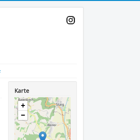
z
Karte
+
−