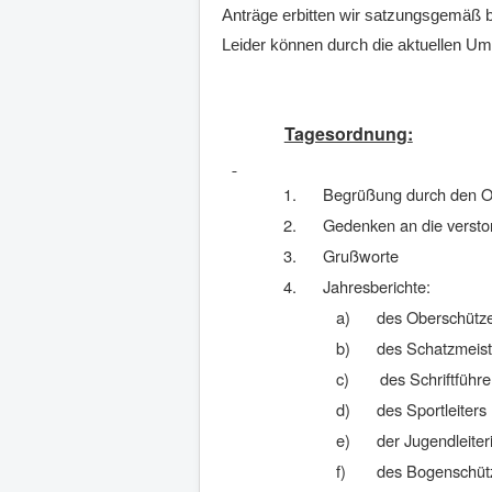
Anträge erbitten wir satzungsgemäß bi
Leider können durch die aktuellen Um
Tagesordnung:
1.
Begrüßung durch den O
2.
Gedenken an die versto
3.
Grußworte
4.
Jahresberichte:
a)
des Oberschütz
b)
des Schatzmeist
c)
des Schriftführe
d)
des Sportleiters
e)
der Jugendleiter
f)
des Bogenschüt