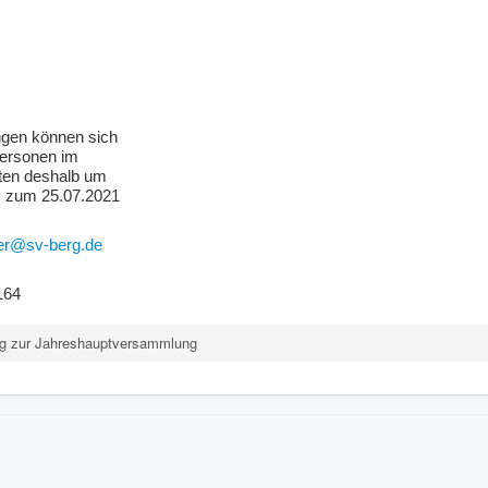
gen können sich
Personen im
tten deshalb um
s zum 25.07.2021
rer@sv-berg.de
164
ng zur Jahreshauptversammlung