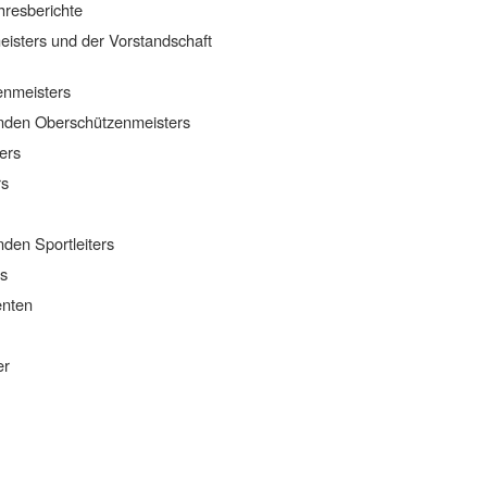
hresberichte
eisters und der Vorstandschaft
enmeisters
tenden Oberschützenmeisters
ers
rs
nden Sportleiters
rs
enten
er