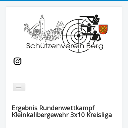
Navigation
an/aus
Home
Ergebnis Rundenwettkampf
Sport
Kleinkalibergewehr 3x10 Kreisliga
Bogenkurse