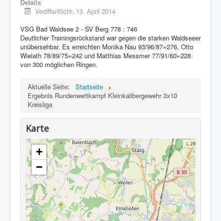
Details
Termine
Veröffentlicht: 13. April 2014
Schützenhaus
VSG Bad Waldsee 2 - SV Berg 778 : 746
Deutlicher Trainingsrückstand war gegen die starken Waldseeer
Kontakt
unübersehbar. Es erreichten Monika Nau 93/96/87=276, Otto
Links
Wielath 78/89/75=242 und Matthias Messmer 77/91/60=228
von 300 möglichen Ringen.
Impressum
Aktuelle Seite:
Startseite
Datenschutz
Ergebnis Rundenwettkampf Kleinkalibergewehr 3x10
Kreisliga
Karte
+
−